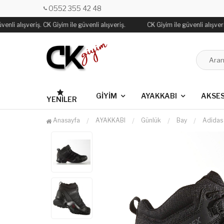
0552 355 42 48
nli alışveriş. CK Giyim ile güvenli alışveriş.
CK Giyim ile güvenli alışveriş
GİYİM
AYAKKABI
AKSE
YENILER
Anasayfa
AYAKKABI
Günlük
Bay
Adidas