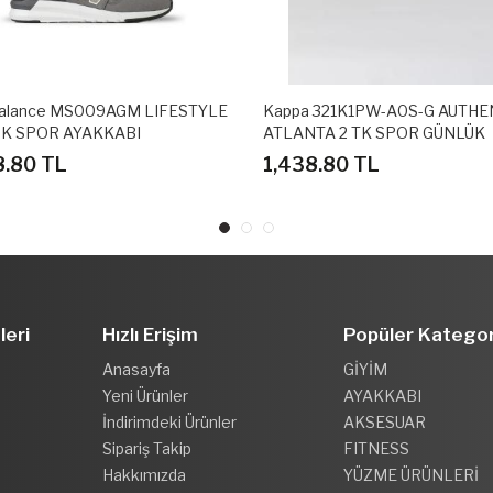
alance MS009AGM LIFESTYLE
Kappa 321K1PW-A0S-G AUTHE
K SPOR AYAKKABI
ATLANTA 2 TK SPOR GÜNLÜK
AYAKKABI
8.80 TL
1,438.80 TL
leri
Hızlı Erişim
Popüler Kategor
Anasayfa
GİYİM
Yeni Ürünler
AYAKKABI
İndirimdeki Ürünler
AKSESUAR
Sipariş Takip
FITNESS
Hakkımızda
YÜZME ÜRÜNLERİ