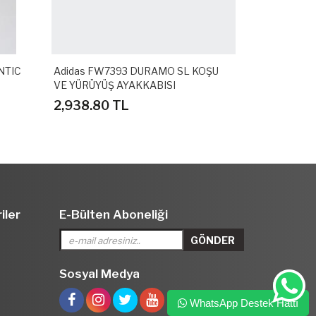
NTIC
Adidas FW7393 DURAMO SL KOŞU
Adidas GZ3
VE YÜRÜYÜŞ AYAKKABISI
SPOR TERLİ
2,938.80 TL
1,558.80 
iler
E-Bülten Aboneliği
Sosyal Medya
WhatsApp Destek Hattı