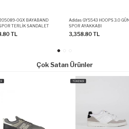
 205089-0GX BAYABAND
Adidas GY5543 HOOPS 3.0 GÜ
SPOR TERLİK SANDALET
SPOR AYAKKABI
8.80 TL
3,358.80 TL
Çok Satan Ürünler
Dİ
TÜKENDİ