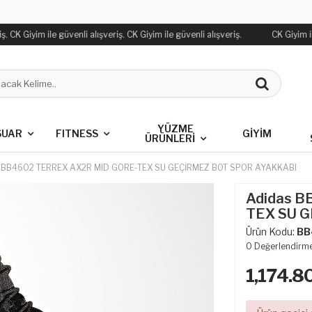
. CK Giyim ile güvenli alışveriş. CK Giyim ile güvenli alışveriş.
CK Giyim ile
YÜZME
SUAR
FITNESS
GİYİM
ÜRÜNLERİ
 BB4602 TERREX AX2R MID GORE-TEX SU GEÇİRMEZ BOT SPOR AYAKKABI
Adidas 
TEX SU 
Ürün Kodu:
BB
0
Değerlendirm
1,174.8