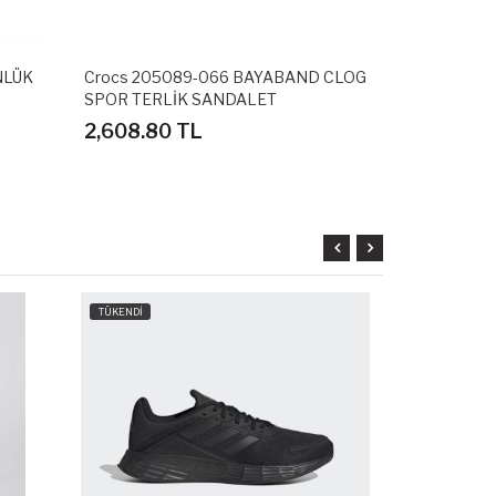
NLÜK
Crocs 205089-066 BAYABAND CLOG
Adidas GZ5
SPOR TERLİK SANDALET
SPOR AYAK
2,608.80 TL
3,598.80
TÜKENDİ
TÜKENDİ