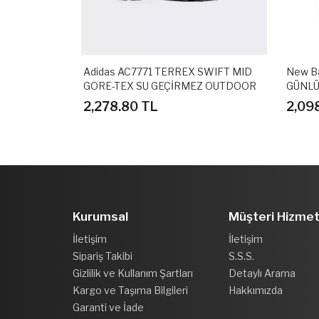
.0 MID
Adidas AC7771 TERREX SWIFT MID
New B
I
GORE-TEX SU GEÇİRMEZ OUTDOOR
GÜNLÜ
AYAKKABI
2,278.80 TL
2,09
Kurumsal
Müşteri Hizmet
İletişim
İletişim
Sipariş Takibi
S.S.S.
Gizlilik ve Kullanım Şartları
Detaylı Arama
Kargo ve Taşıma Bilgileri
Hakkımızda
Garanti ve İade