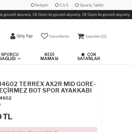
İletişim
S.S.S
Sipariş Takibi
 güvenli alışveriş. CK Giyim ile güvenli alışveriş. CK Giyim ile güvenli alışveriş.
Giriş Yap
Favorilerim
Sepetim [
0
]
SPORCU
KEDİ
ÇOK
SAĞLIĞI
MAMASI
SATANLAR
BB4602 TERREX AX2R MID GORE-
GEÇİRMEZ BOT SPOR AYAKKABI
4602
e
0
TL