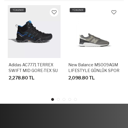
TÜKENDİ
TÜKENDİ
Adidas AC7771 TERREX
New Balance MS009AGM
SWIFT MID GORE-TEX SU
LIFESTYLE GÜNLÜK SPOR
GEÇİRMEZ OUTDOOR
AYAKKABI
2,278.80 TL
2,098.80 TL
AYAKKABI