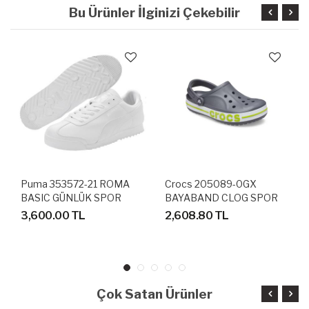
Bu Ürünler İlginizi Çekebilir
Puma 353572-21 ROMA
Crocs 205089-0GX
BASIC GÜNLÜK SPOR
BAYABAND CLOG SPOR
AYAKKABI
TERLİK SANDALET
3,600.00 TL
2,608.80 TL
Çok Satan Ürünler