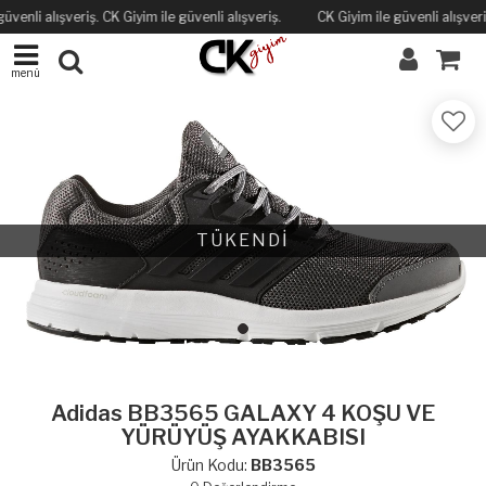
üvenli alışveriş. CK Giyim ile güvenli alışveriş.
CK Giyim ile güvenli alışveriş
menü
TÜKENDİ
Adidas BB3565 GALAXY 4 KOŞU VE
YÜRÜYÜŞ AYAKKABISI
Ürün Kodu:
BB3565