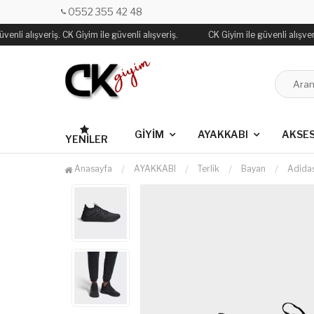
0552 355 42 48
enli alışveriş. CK Giyim ile güvenli alışveriş.
CK Giyim ile güvenli alışveriş
GİYİM
AYAKKABI
AKSE
YENILER
Anasayfa
AYAKKABI
Terlik
Bayan
Adida