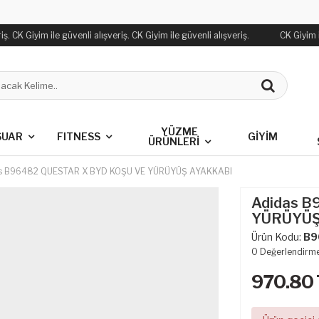
. CK Giyim ile güvenli alışveriş. CK Giyim ile güvenli alışveriş.
CK Giyim ile
YÜZME
SUAR
FITNESS
GİYİM
ÜRÜNLERİ
s B96482 QUESTAR X BYD KOŞU VE YÜRÜYÜŞ AYAKKABI
Adidas B
YÜRÜYÜŞ
Ürün Kodu:
B9
0
Değerlendirm
970.80