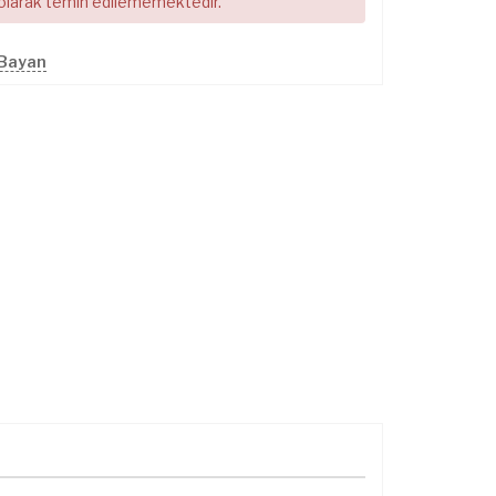
 olarak temin edilememektedir.
 Bayan