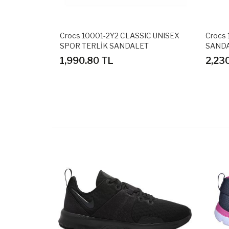
IC UNISEX
Crocs 10001-2Y2 CLASSIC UNISEX
Crocs
T
SPOR TERLİK SANDALET
SANDA
1,990.80 TL
2,23