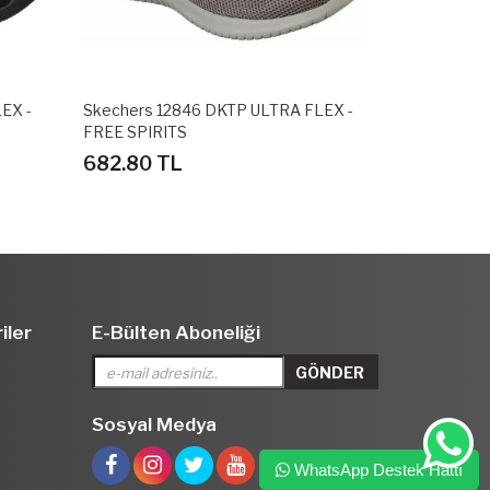
EX -
Skechers 12846 DKTP ULTRA FLEX -
Nike 83998
FREE SPIRITS
LOW SPOR 
682.80 TL
310.80 T
iler
E-Bülten Aboneliği
Sosyal Medya
WhatsApp Destek Hattı