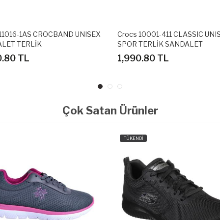
 11016-1AS CROCBAND UNISEX
Crocs 10001-411 CLASSIC UNI
LET TERLİK
SPOR TERLİK SANDALET
0.80 TL
1,990.80 TL
Çok Satan Ürünler
TÜKENDİ