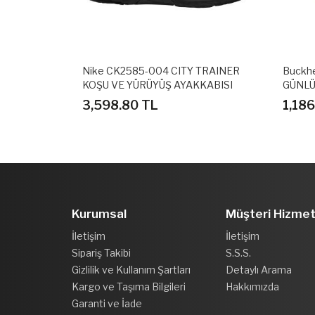
OUNCE EL
Nike CK2585-004 CITY TRAINER
Buckh
KABI
KOŞU VE YÜRÜYÜŞ AYAKKABISI
GÜNLÜ
3,598.80 TL
1,18
Kurumsal
Müşteri Hizmet
İletişim
İletişim
Sipariş Takibi
S.S.S.
Gizlilik ve Kullanım Şartları
Detaylı Arama
Kargo ve Taşıma Bilgileri
Hakkımızda
Garanti ve İade