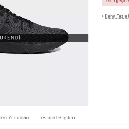
Ürün geçici
+
Daha Fazla
ÜKENDİ
eri Yorumları
Teslimat Bilgileri