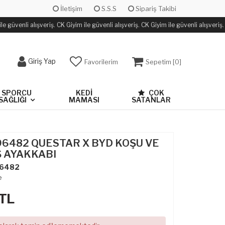
İletişim
S.S.S
Sipariş Takibi
 güvenli alışveriş. CK Giyim ile güvenli alışveriş. CK Giyim ile güvenli alışveriş.
Giriş Yap
Favorilerim
Sepetim [
0
]
SPORCU
KEDİ
ÇOK
SAĞLIĞI
MAMASI
SATANLAR
96482 QUESTAR X BYD KOŞU VE
 AYAKKABI
6482
e
TL