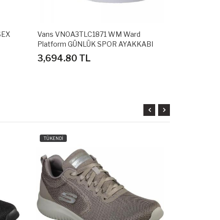
SEX
Vans VN0A3TLC1871 WM Ward
HOOPS MID 
Platform GÜNLÜK SPOR AYAKKABI
AYAKKABI
3,694.80 TL
2,878.80 
TÜKENDİ
TÜKENDİ