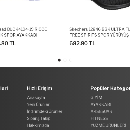
ead BUCK4194-19 RICCO
Skechers 12846 BBK ULTRA FL
K SPOR AYAKKABI
FREE SPIRITS SPOR YÜRÜYÜŞ
AYAKKABISI
6.80 TL
682.80 TL
leri
Hızlı Erişim
Popüler Kategor
Anasayfa
GİYİM
Yeni Ürünler
AYAKKABI
İndirimdeki Ürünler
AKSESUAR
Sipariş Takip
FITNESS
Hakkımızda
YÜZME ÜRÜNLERİ