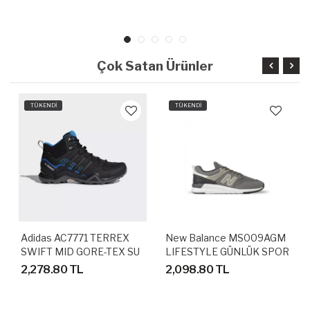
Çok Satan Ürünler
TÜKENDİ
TÜKENDİ
Adidas AC7771 TERREX
New Balance MS009AGM
SWIFT MID GORE-TEX SU
LIFESTYLE GÜNLÜK SPOR
GEÇİRMEZ OUTDOOR
AYAKKABI
2,278.80 TL
2,098.80 TL
AYAKKABI