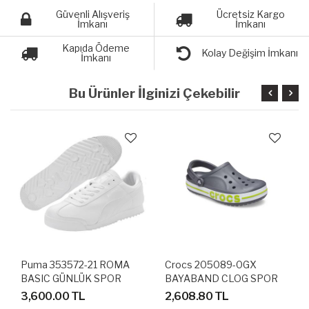
Güvenli Alışveriş
Ücretsiz Kargo
İmkanı
İmkanı
Kapıda Ödeme
Kolay Değişim İmkanı
İmkanı
Bu Ürünler İlginizi Çekebilir
Puma 353572-21 ROMA
Crocs 205089-0GX
BASIC GÜNLÜK SPOR
BAYABAND CLOG SPOR
AYAKKABI
TERLİK SANDALET
3,600.00 TL
2,608.80 TL