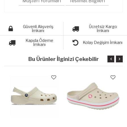
Müşteri Yorumları
Teslimat Bilgileri
Güvenli Alışveriş
Ücretsiz Kargo
İmkanı
İmkanı
Kapıda Ödeme
Kolay Değişim İmkanı
İmkanı
Bu Ürünler İlginizi Çekebilir