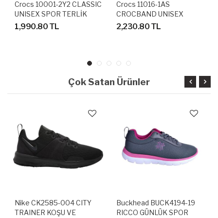
Crocs 10001-2Y2 CLASSIC
Crocs 11016-1AS
UNISEX SPOR TERLİK
CROCBAND UNISEX
SANDALET
SANDALET TERLİK
1,990.80 TL
2,230.80 TL
Çok Satan Ürünler
Nike CK2585-004 CITY
Buckhead BUCK4194-19
TRAINER KOŞU VE
RICCO GÜNLÜK SPOR