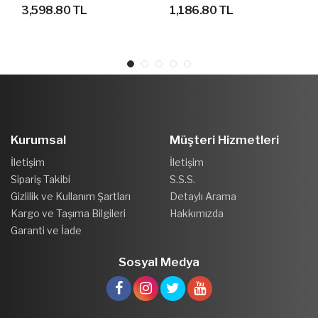
YÜRÜYÜŞ AYAKKABISI
AYAKKABI
3,598.80 TL
1,186.80 TL
Kurumsal
Müşteri Hizmetleri
İletişim
İletişim
Sipariş Takibi
S.S.S.
Gizlilik ve Kullanım Şartları
Detaylı Arama
Kargo ve Taşıma Bilgileri
Hakkımızda
Garanti ve İade
Sosyal Medya