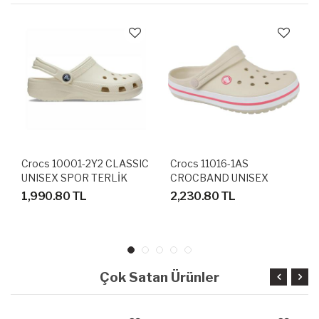
Crocs 10001-2Y2 CLASSIC
Crocs 11016-1AS
UNISEX SPOR TERLİK
CROCBAND UNISEX
SANDALET
SANDALET TERLİK
1,990.80 TL
2,230.80 TL
Çok Satan Ürünler