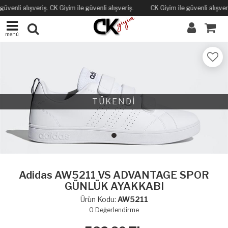
güvenli alışveriş. CK Giyim ile güvenli alışveriş.
CK Giyim ile güvenli alışveri
menü
TÜKENDİ
Adidas AW5211 VS ADVANTAGE SPOR
GÜNLÜK AYAKKABI
Ürün Kodu:
AW5211
0
Değerlendirme