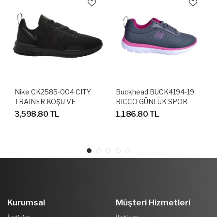
Nike CK2585-004 CITY
Buckhead BUCK4194-19
TRAINER KOŞU VE
RICCO GÜNLÜK SPOR
YÜRÜYÜŞ AYAKKABISI
AYAKKABI
3,598.80 TL
1,186.80 TL
Kurumsal
Müşteri Hizmetleri