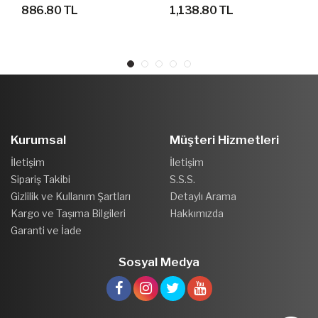
ELIMINATOR SOFT SF
FUTBOL KRAMPON
886.80 TL
1,138.80 TL
(KEMİKLİ)
AYAKKABI
Kurumsal
Müşteri Hizmetleri
İletişim
İletişim
Sipariş Takibi
S.S.S.
Gizlilik ve Kullanım Şartları
Detaylı Arama
Kargo ve Taşıma Bilgileri
Hakkımızda
Garanti ve İade
Sosyal Medya