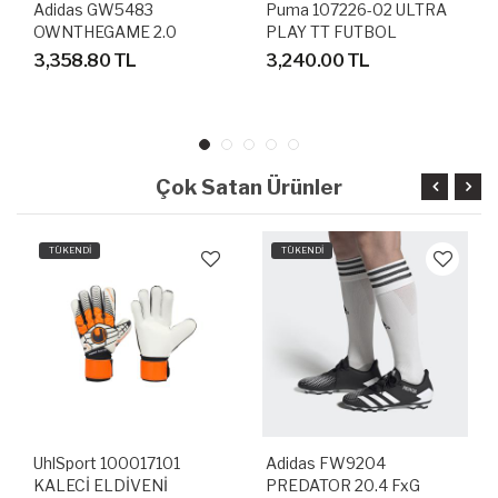
Adidas GW5483
Puma 107226-02 ULTRA
OWNTHEGAME 2.0
PLAY TT FUTBOL
BASKETBOL AYAKKABISI
HALISAHA AYAKKABI
3,358.80 TL
3,240.00 TL
Çok Satan Ürünler
TÜKENDİ
TÜKENDİ
UhlSport 100017101
Adidas FW9204
KALECİ ELDİVENİ
PREDATOR 20.4 FxG