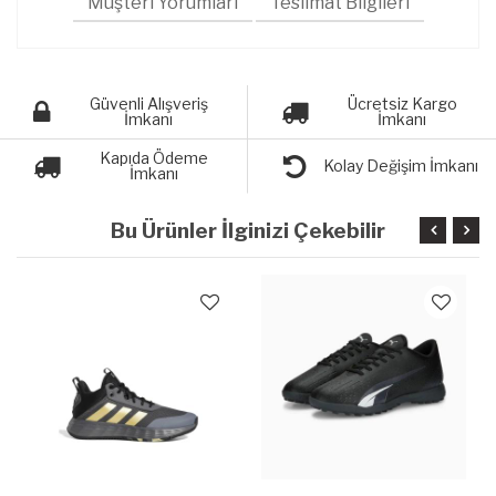
Müşteri Yorumları
Teslimat Bilgileri
Güvenli Alışveriş
Ücretsiz Kargo
İmkanı
İmkanı
Kapıda Ödeme
Kolay Değişim İmkanı
İmkanı
Bu Ürünler İlginizi Çekebilir